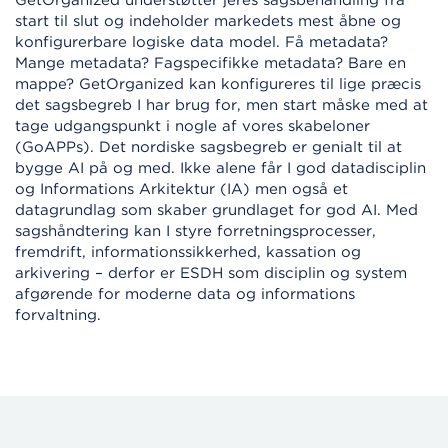
GetOrganized understøtter jeres sagsbehandling fra
start til slut og indeholder markedets mest åbne og
konfigurerbare logiske data model. Få metadata?
Mange metadata? Fagspecifikke metadata? Bare en
mappe? GetOrganized kan konfigureres til lige præcis
det sagsbegreb I har brug for, men start måske med at
tage udgangspunkt i nogle af vores skabeloner
(GoAPPs). Det nordiske sagsbegreb er genialt til at
bygge AI på og med. Ikke alene får I god datadisciplin
og Informations Arkitektur (IA) men også et
datagrundlag som skaber grundlaget for god AI. Med
sagshåndtering kan I styre forretningsprocesser,
fremdrift, informationssikkerhed, kassation og
arkivering – derfor er ESDH som disciplin og system
afgørende for moderne data og informations
forvaltning.