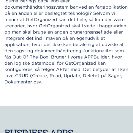
journaliserings back-end eller
dokumenthåndteringssystem bagved en fagapplikation
på en anden eller beslægtet teknologi? Selvom vi
mener at GetOrganized kan det hele, så kan der være
scenarier, hvor GetOrganized skal træde i baggrunden
og man skal bruge en anden brugergrænseflade eller
integrere det ind i maven på en egenudviklet
applikation, hvor det ikke kan betale sig at udvikle al
den sags- og dokumenthåndteringsfunktionalitet som
fås Out-Of-The-Box. Bruger I vores APPBuilder, hvor
den logiske datamodel for GetOrganized kan
konfigureres, så følger API’et med. Det betyder at I kan
lave CRUD (Create, Read, Update, Delete) på Sager,
Dokumenter osv.
BUSINESS APPS.