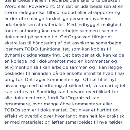
Samarbejde mellem medarbejdere sker ofte direkte i
Word eller PowerPoint. Om det er udarbejdelsen af en
større redegørelse, tilbud, udbud eller afrapportering
er der ofte mange forskellige personer involveret i
udarbejdelsen af materialet. Med indbygget mulighed
for co-authoring kan man arbejde sammen i samme
dokument på samme tid. GetOrganized tilføjer et
ekstra lag til håndtering af det asynkrone samarbejde
igennem TODO-funktionalitet, som kan kobles til
dynamisk adgangsstyring. Det betyder at du kan kalde
en kollega ind i dokumentet med en kommentar og
et
@mention
så I kan arbejde sammen og I kan lægge
beskeder til hinanden på de enkelte afsnit til hvad I har
brug for. Det tager kommentering i Office til et nyt
niveau og med håndtering af sikkerhed, så samarbejdet
kan sættes fri. Samtidig kan I bevare overblikket for
alle dokumenterne, fordi GetOrganized kan
opsummere, hvor mange åbne kommentarer eller
TODOs som er i dokumentet. Det giver et hurtigt og
effektivt overblik over hvor langt man helt lav praktisk
er med materialet og løfter samarbejdet til nye højder.