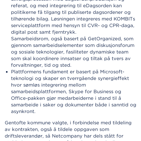
referat, og med integrering til eDagsorden kan
politikerne få tilgang til publiserte dagsordener og
tilhørende bilag. Løsningen integreres med KOMBITs
serviceplattform med hensyn til CVR- og CPR-daga,
digital post samt fjerntrykk.
Samarbeidsrom, også basert på GetOrganized, som
gjennom samarbeidselementer som diskusjonsforum
og sosiale teknologier, fasiliteter dynamiske team
som skal koordinere innsatser og tiltak på tvers av
forvaltninger, tid og sted.
Plattformens fundament er basert på Microsoft-
teknologi og skaper en tverrgående synergieffekt
hvor sømløs integrering mellom
samarbeidsplattformen, Skype for Business og
Office-pakken gjør medarbeiderne i stand til å
samarbeide i saker og dokumenter både i sanntid og
asynkront.
Gentofte kommune valgte, i forbindelse med tildeling
av kontrakten, også å tildele oppgaven som
driftsleverandør, så Netcompany har dels stått for